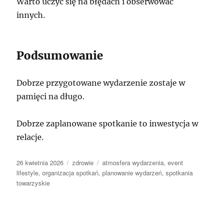
Warto uczyć się na błędach i obserwować
innych.
Podsumowanie
Dobrze przygotowane wydarzenie zostaje w
pamięci na długo.
Dobrze zaplanowane spotkanie to inwestycja w
relacje.
Data
Kategorie
Tagi
26 kwietnia 2026
zdrowie
atmosfera wydarzenia
,
event
publikacji
lifestyle
,
organizacja spotkań
,
planowanie wydarzeń
,
spotkania
towarzyskie