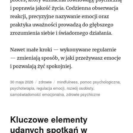
i poprawia jakość życia. Codzienna obserwacja
reakcji, precyzyjne nazywanie emocji oraz
praktyka uważności prowadzą do głębszego
zrozumienia siebie i świadomego działania.
Nawet małe kroki — wykonywane regularnie
— zmieniają sposób, w jaki przeżywasz emocje
i pozwalają żyć spokojniej.
Data
Kategorie
Tagi
30 maja 2026
zdrowie
mindfulness
,
pomoc psychologiczna
,
publikacji
psychoterapia
,
regulacja emocji
,
rozwój osobisty
,
samoświadomość emocjonalna
,
zdrowie psychiczne
Kluczowe elementy
udanych spotkań w