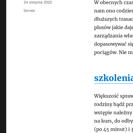
Data
24 sierpnia 2022
W obecnych czas
publikacji
Kategorie
biznes
nam ono codzienn
dłuższych trasa
plusów jakie da
zarządzania wł
dopasowywać się
pociągów. Nie m
szkoleni
Większość spraw
rodziny bądź prz
wstępie należny 
na kurs, do odby
(po 45 minut) i 