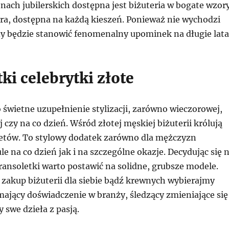
onach jubilerskich dostępna jest biżuteria w bogate wzory
bra, dostępna na każdą kieszeń. Ponieważ nie wychodzi
y będzie stanowić fenomenalny upominek na długie lata
ki celebrytki złote
o świetne uzupełnienie stylizacji, zarówno wieczorowej,
 czy na co dzień. Wśród złotej męskiej biżuterii królują
etów. To stylowy dodatek zarówno dla mężczyzn
e na co dzień jak i na szczególne okazje. Decydując się 
ransoletki warto postawić na solidne, grubsze modele.
 zakup biżuterii dla siebie bądź krewnych wybierajmy
 mający doświadczenie w branży, śledzący zmieniające się
y swe dzieła z pasją.