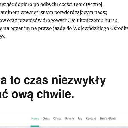
siąść dopiero po odbyciu części teoretycznej,
zaminem wewnętrznym potwierdzającym naszą
ów oraz przepisów drogowych. Po ukończeniu kursu
się na egzanim na prawo jazdy do Wojewódzkiego Ośrodk
o.
ia to czas niezwykły
ć ową chwile.