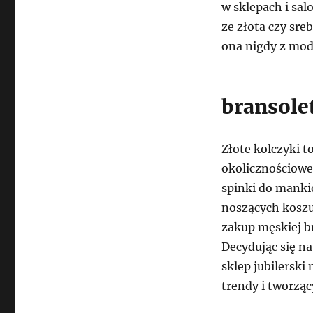
w sklepach i sal
ze złota czy sre
ona nigdy z mod
bransolet
Złote kolczyki t
okolicznościowej
spinki do manki
noszących koszul
zakup męskiej b
Decydując się na
sklep jubilerski
trendy i tworząc