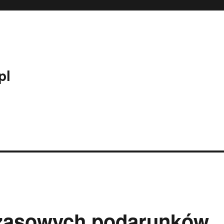
pl
zasowych podarunków