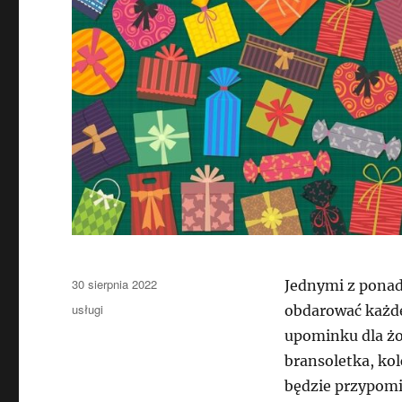
Data
30 sierpnia 2022
Jednymi z ponad
publikacji
Kategorie
usługi
obdarować każde
upominku dla żo
bransoletka, kol
będzie przypomin