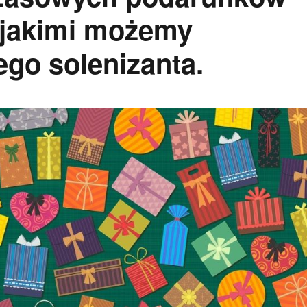
, jakimi możemy
go solenizanta.