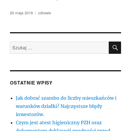
Data
Kategorie
20 maja 2019
zdrowie
publikacji
SZU
Szukaj:
OSTATNIE WPISY
Jak dobrać szambo do liczby mieszkańców i
warunków działki? Najczęstsze błędy
inwestorów.
Czym jest atest higieniczny PZH oraz
dokumentem deklaracji zgodności przed