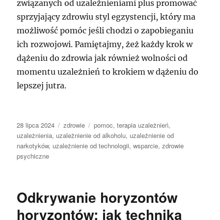
związanych od uzależnieniami plus promować
sprzyjający zdrowiu styl egzystencji, który ma
możliwość pomóc jeśli chodzi o zapobieganiu
ich rozwojowi. Pamiętajmy, żeż każdy krok w
dążeniu do zdrowia jak również wolności od
momentu uzależnień to krokiem w dążeniu do
lepszej jutra.
Data
Kategorie
Tagi
28 lipca 2024
zdrowie
pomoc
,
terapia uzależnień
,
publikacji
uzależnienia
,
uzależnienie od alkoholu
,
uzależnienie od
narkotyków
,
uzależnienie od technologii
,
wsparcie
,
zdrowie
psychiczne
Odkrywanie horyzontów
horyzontów: jak technika