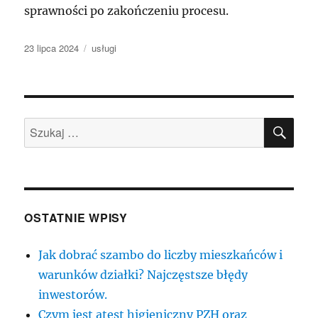
sprawności po zakończeniu procesu.
Data
Kategorie
23 lipca 2024
usługi
publikacji
SZU
Szukaj:
OSTATNIE WPISY
Jak dobrać szambo do liczby mieszkańców i
warunków działki? Najczęstsze błędy
inwestorów.
Czym jest atest higieniczny PZH oraz